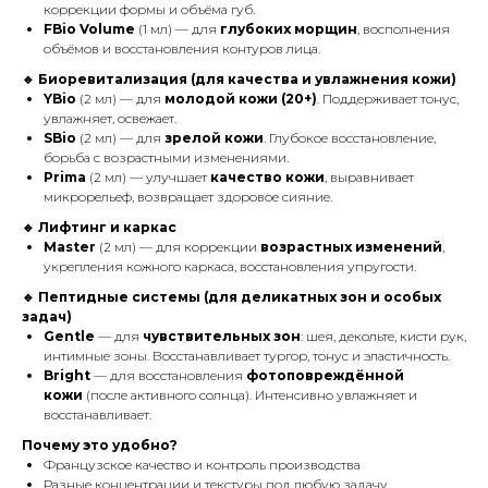
коррекции формы и объёма губ.
FBio Volume
(1 мл) — для
глубоких морщин
, восполнения
объёмов и восстановления контуров лица.
🔹 Биоревитализация (для качества и увлажнения кожи)
YBio
(2 мл) — для
молодой кожи (20+)
. Поддерживает тонус,
увлажняет, освежает.
SBio
(2 мл) — для
зрелой кожи
. Глубокое восстановление,
борьба с возрастными изменениями.
Prima
(2 мл) — улучшает
качество кожи
, выравнивает
микрорельеф, возвращает здоровое сияние.
🔹 Лифтинг и каркас
Master
(2 мл) — для коррекции
возрастных изменений
,
укрепления кожного каркаса, восстановления упругости.
🔹 Пептидные системы (для деликатных зон и особых
задач)
Gentle
— для
чувствительных зон
: шея, декольте, кисти рук,
интимные зоны. Восстанавливает тургор, тонус и эластичность.
Bright
— для восстановления
фотоповреждённой
кожи
(после активного солнца). Интенсивно увлажняет и
восстанавливает.
Почему это удобно?
Французское качество и контроль производства
Разные концентрации и текстуры под любую задачу