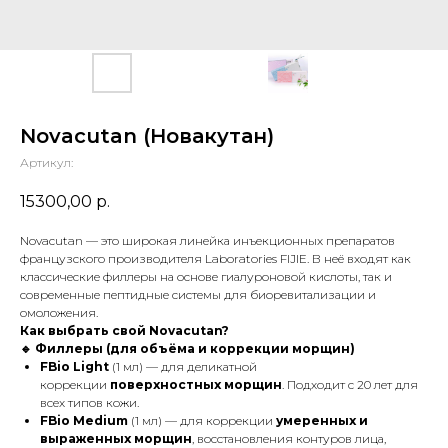
Novacutan (Новакутан)
Артикул:
15300,00
р.
Novacutan — это широкая линейка инъекционных препаратов
французского производителя Laboratories FIJIE. В неё входят как
классические филлеры на основе гиалуроновой кислоты, так и
современные пептидные системы для биоревитализации и
омоложения.
Как выбрать свой Novacutan?
🔹 Филлеры (для объёма и коррекции морщин)
FBio Light
(1 мл) — для деликатной
коррекции
поверхностных морщин
. Подходит с 20 лет для
всех типов кожи.
FBio Medium
(1 мл) — для коррекции
умеренных и
выраженных морщин
, восстановления контуров лица,