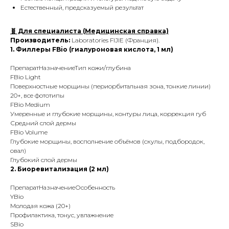
Естественный, предсказуемый результат
🧬 Для специалиста (Медицинская справка)
Производитель:
Laboratories FIJIE (Франция).
1. Филлеры FBio (гиалуроновая кислота, 1 мл)
ПрепаратНазначениеТип кожи/глубина
FBio Light
Поверхностные морщины (периорбитальная зона, тонкие линии)
20+, все фототипы
FBio Medium
Умеренные и глубокие морщины, контуры лица, коррекция губ
Средний слой дермы
FBio Volume
Глубокие морщины, восполнение объёмов (скулы, подбородок,
овал)
Глубокий слой дермы
2. Биоревитализация (2 мл)
ПрепаратНазначениеОсобенность
YBio
Молодая кожа (20+)
Профилактика, тонус, увлажнение
SBio