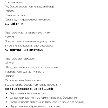
Зрелая кожа
Глубокое восстановление, anti-age
Prima
Качество кожи
Сияние, микрорельеф, текстура
3. Лифтинг
ПрепаратНазначениеМеханизм
Master
Возрастные изменения, упругость
Укрепление дермального каркаса
4. Пептидные системы
ПрепаратЗоныЭффект
Gentle
Шея, декольте, кисти, интимные зоны
Тургор, тонус, эластичность
Bright
Фотоповреждённая кожа
Увлажнение, восстановление после УФ
Противопоказания (общие):
Беременность и лактация
Онкологические и аутоиммунные заболевания
Острые воспалительные процессы в зоне введения
Нарушения свёртываемости крови