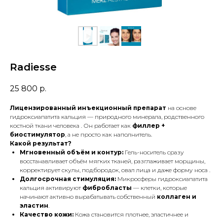
Radiesse
25 800
р.
Лицензированный инъекционный препарат
на основе
гидроксиапатита кальция — природного минерала, родственного
костной ткани человека . Он работает как
филлер +
биостимулятор
, а не просто как наполнитель.
Какой результат?
Мгновенный объём и контур:
Гель-носитель сразу
восстанавливает объём мягких тканей, разглаживает морщины,
корректирует скулы, подбородок, овал лица и даже форму носа .
Долгосрочная стимуляция:
Микросферы гидроксиапатита
кальция активируют
фибробласты
— клетки, которые
начинают активно вырабатывать собственный
коллаген и
эластин
.
Качество кожи:
Кожа становится плотнее, эластичнее и