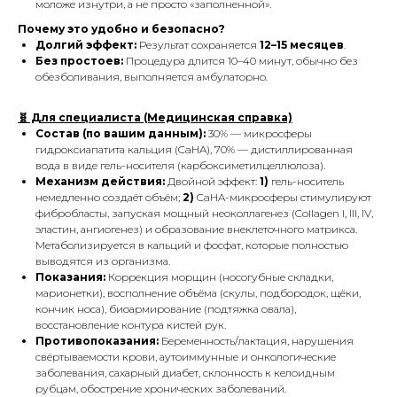
моложе изнутри, а не просто «заполненной».
Почему это удобно и безопасно?
Долгий эффект:
Результат сохраняется
12–15 месяцев
.
Без простоев:
Процедура длится 10–40 минут, обычно без
обезболивания, выполняется амбулаторно.
🧬 Для специалиста (Медицинская справка)
Состав (по вашим данным):
30% — микросферы
гидроксиапатита кальция (CaHA), 70% — дистиллированная
вода в виде гель-носителя (карбоксиметилцеллюлоза).
Механизм действия:
Двойной эффект:
1)
гель-носитель
немедленно создаёт объём;
2)
CaHA-микросферы стимулируют
фибробласты, запуская мощный неоколлагенез (Collagen I, III, IV,
эластин, ангиогенез) и образование внеклеточного матрикса.
Метаболизируется в кальций и фосфат, которые полностью
выводятся из организма.
Показания:
Коррекция морщин (носогубные складки,
марионетки), восполнение объёма (скулы, подбородок, щёки,
кончик носа), биоармирование (подтяжка овала),
восстановление контура кистей рук.
Противопоказания:
Беременность/лактация, нарушения
свёртываемости крови, аутоиммунные и онкологические
заболевания, сахарный диабет, склонность к келоидным
рубцам, обострение хронических заболеваний.